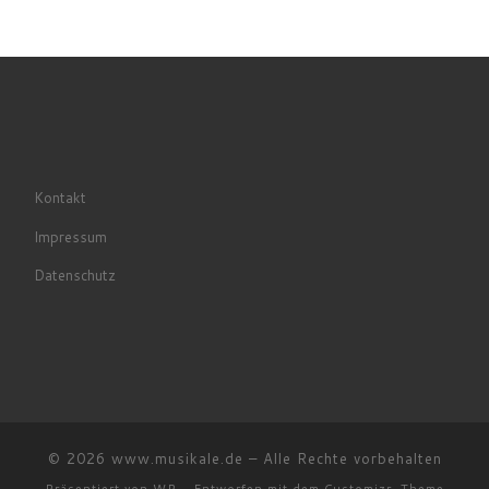
Kontakt
Impressum
Datenschutz
© 2026
www.musikale.de
– Alle Rechte vorbehalten
Präsentiert von
WP
– Entworfen mit dem
Customizr-Theme