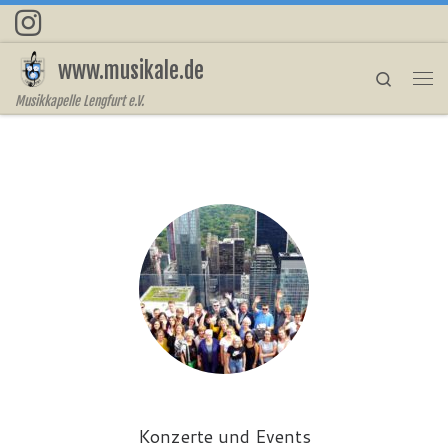
Zum Inhalt springen
www.musikale.de
Search
Me
Musikkapelle Lengfurt e.V.
Konzerte und Events